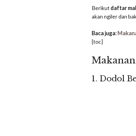
Berikut
daftar ma
akan ngiler dan bak
Baca juga:
Makana
[toc]
Makanan 
1. Dodol B