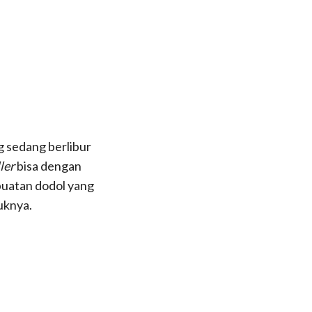
g sedang berlibur
ler
bisa dengan
buatan dodol yang
knya.