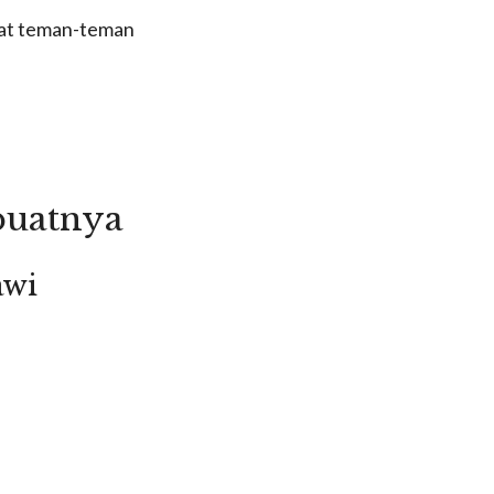
uat teman-teman
buatnya
awi