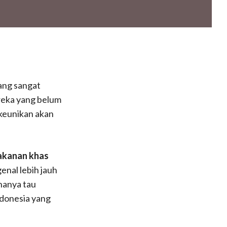
ang sangat
reka yang belum
 keunikan akan
kanan khas
nal lebih jauh
hanya tau
ndonesia yang