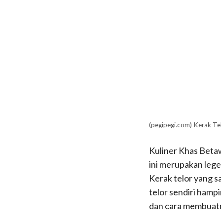
(pegipegi.com) Kerak Te
Kuliner Khas Beta
ini merupakan legen
Kerak telor yang s
telor sendiri hamp
dan cara membuat