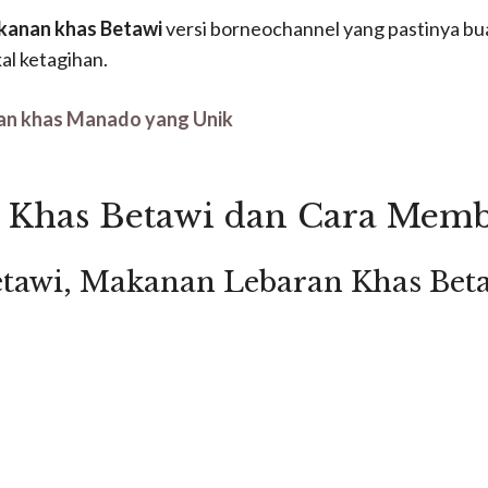
kanan khas Betawi
versi borneochannel yang pastinya b
al ketagihan.
n khas Manado yang Unik
Khas Betawi dan Cara Mem
etawi, M
akanan Lebaran Khas Bet