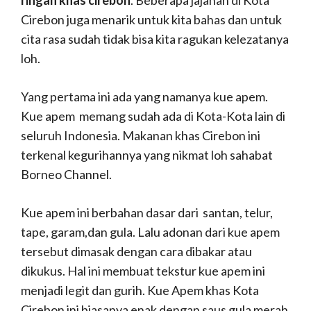
ringan khas cirebon
. Beberapa jajanan di Kota
Cirebon juga menarik untuk kita bahas dan untuk
cita rasa sudah tidak bisa kita ragukan kelezatanya
loh.
Yang pertama ini ada yang namanya kue apem.
Kue apem memang sudah ada di Kota-Kota lain di
seluruh Indonesia. Makanan khas Cirebon ini
terkenal kegurihannya yang nikmat loh sahabat
Borneo Channel.
Kue apem ini berbahan dasar dari santan, telur,
tape, garam,dan gula. Lalu adonan dari kue apem
tersebut dimasak dengan cara dibakar atau
dikukus. Hal ini membuat tekstur kue apem ini
menjadi legit dan gurih. Kue Apem khas Kota
Cirebon ini biasanya enak dengan saus gula merah