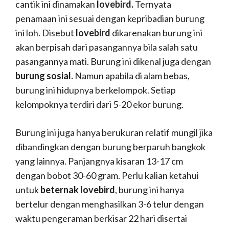
cantik ini dinamakan
lovebird.
Ternyata
penamaan ini sesuai dengan kepribadian burung
ini loh. Disebut
lovebird
dikarenakan burung ini
akan berpisah dari pasangannya bila salah satu
pasangannya mati. Burung ini dikenal juga dengan
burung sosial.
Namun apabila di alam bebas,
burung ini hidupnya berkelompok. Setiap
kelompoknya terdiri dari 5-20 ekor burung.
Burung ini juga hanya berukuran relatif mungil jika
dibandingkan dengan burung berparuh bangkok
yang lainnya. Panjangnya kisaran 13-17 cm
dengan bobot 30-60 gram. Perlu kalian ketahui
untuk
beternak lovebird
, burung ini hanya
bertelur dengan menghasilkan 3-6 telur dengan
waktu pengeraman berkisar 22 hari disertai