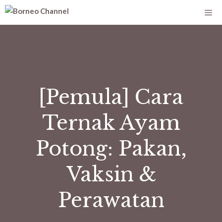
[Pemula] Cara
Ternak Ayam
Potong: Pakan,
Vaksin &
Perawatan