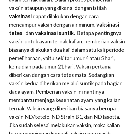
vaksin ataupun yang dikenal dengan istilah
vaksinasi
dapat dilakukan dengan cara
mencampur vaksin dengan air minum,
vaksinasi
tetes
, dan
vaksinasi suntik
. Betapa pentingnya
vaksin untuk ayam ternak kalian, pemberian vaksin
biasanya dilakukan dua kali dalam satu kali periode
pemeliharaan, yaitu sekitar umur 4 atau 5 hari,
kemudian pada umur 21 hari. Vaksin pertama
diberikan dengan cara tetes mata. Sedangkan
vaksin kedua diberikan melalui suntik pada bagian
dada ayam. Pemberian vaksin ini nantinya
membantu menjaga kesehatan ayam yang kalian
ternak. Vaksin yang diberikan biasanya berupa
vaksin ND/tetelo, ND Strain B1, dan ND lasotta.
Jika sudah selesai melakukan vaksin, maka kalian
harus menyimpan kembali vaksin yang masih