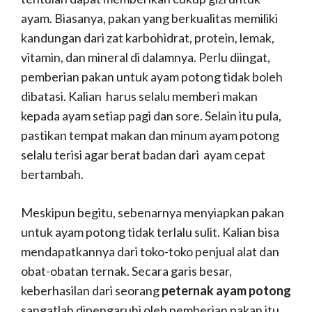
ayam. Biasanya, pakan yang berkualitas memiliki
kandungan dari zat karbohidrat, protein, lemak,
vitamin, dan mineral di dalamnya. Perlu diingat,
pemberian pakan untuk ayam potong tidak boleh
dibatasi. Kalian harus selalu memberi makan
kepada ayam setiap pagi dan sore. Selain itu pula,
pastikan tempat makan dan minum ayam potong
selalu terisi agar berat badan dari ayam cepat
bertambah.
Meskipun begitu, sebenarnya menyiapkan pakan
untuk ayam potong tidak terlalu sulit. Kalian bisa
mendapatkannya dari toko-toko penjual alat dan
obat-obatan ternak. Secara garis besar,
keberhasilan dari seorang
peternak ayam potong
sangatlah dipengaruhi oleh pemberian pakan itu