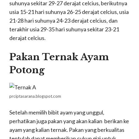
suhunya sekitar 29-27 derajat celcius, berikutnya
usia 15-21 hari suhunya 26-25 derajat celcius, usia
21-28 hari suhunya 24-23 derajat celcius, dan
terakhir usia 29-35 hari suhunya sekitar 23-21
derajat celcius.
Pakan Ternak Ayam
Potong
prciptasarana.blogspot.com
Setelah memilih bibit ayam yang unggul,
perhatikan juga pakan yang akan kalian berikan ke
ayam yang kalian ternak. Pakan yang berkualitas
tentulah dapat memberikan cukup gizi untuk