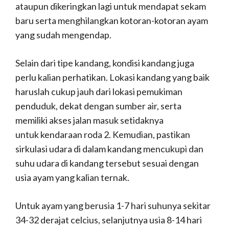
ataupun dikeringkan lagi untuk mendapat sekam
baru serta menghilangkan kotoran-kotoran ayam
yang sudah mengendap.
Selain dari tipe kandang, kondisi kandang juga
perlu kalian perhatikan. Lokasi kandang yang baik
haruslah cukup jauh dari lokasi pemukiman
penduduk, dekat dengan sumber air, serta
memiliki akses jalan masuk setidaknya
untuk kendaraan roda 2. Kemudian, pastikan
sirkulasi udara di dalam kandang mencukupi dan
suhu udara di kandang tersebut sesuai dengan
usia ayam yang kalian ternak.
Untuk ayam yang berusia 1-7 hari suhunya sekitar
34-32 derajat celcius, selanjutnya usia 8-14 hari