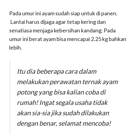
Pada umur ini ayam sudah siap untuk di panen.
Lantai harus dijaga agar tetap kering dan
senatiasa menjaga kebersihan kandang. Pada
umur ini berat ayam bisa mencapai 2.25 kg bahkan
lebih.
Itu dia beberapa cara dalam
melakukan perawatan ternak ayam
potong yang bisa kalian coba di
rumah! Ingat segala usaha tidak
akan sia-sia jika sudah dilakukan
dengan benar, selamat mencoba!