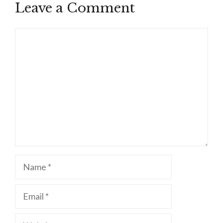
Leave a Comment