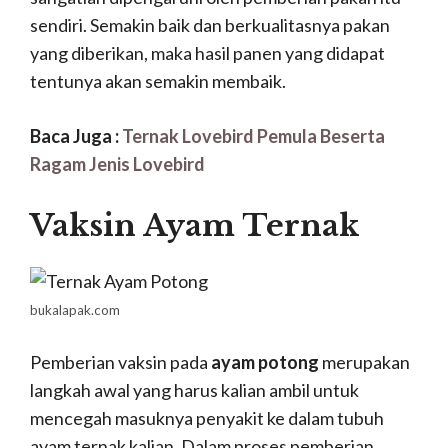
sendiri. Semakin baik dan berkualitasnya pakan
yang diberikan, maka hasil panen yang didapat
tentunya akan semakin membaik.
Baca Juga :
Ternak Lovebird Pemula Beserta
Ragam Jenis Lovebird
Vaksin Ayam Ternak
bukalapak.com
Pemberian vaksin pada
ayam potong
merupakan
langkah awal yang harus kalian ambil untuk
mencegah masuknya penyakit ke dalam tubuh
ayam ternak kalian. Dalam proses pemberian