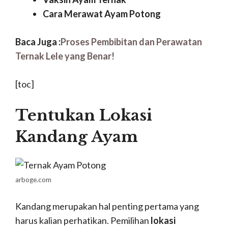
Cara Merawat Ayam Potong
Baca Juga :
Proses Pembibitan dan Perawatan
Ternak Lele yang Benar!
[toc]
Tentukan Lokasi
Kandang Ayam
arboge.com
Kandang merupakan hal penting pertama yang
harus kalian perhatikan. Pemilihan
lokasi