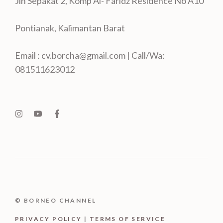
Jln Sepakat 2, Komp Al- Faridz Residence No A10
Pontianak, Kalimantan Barat
Email : cv.borcha@gmail.com | Call/Wa:
081511623012
© BORNEO CHANNEL
PRIVACY POLICY
|
TERMS OF SERVICE