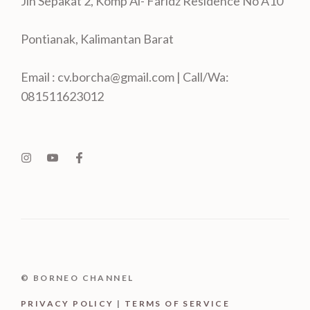
Jln Sepakat 2, Komp Al- Faridz Residence No A10
Pontianak, Kalimantan Barat
Email : cv.borcha@gmail.com | Call/Wa:
081511623012
© BORNEO CHANNEL
PRIVACY POLICY
|
TERMS OF SERVICE