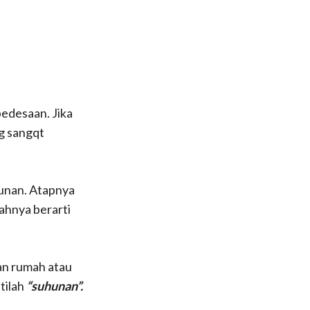
pedesaan.
Jika
ng sangqt
gunan.
Atapnya
lahnya berarti
an rumah atau
tilah
“suhunan”.