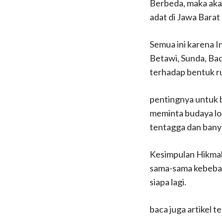
Berbeda, maka aka
adat di Jawa Barat
Semua ini karena I
Betawi, Sunda, Ba
terhadap bentuk r
pentingnya untuk 
meminta budaya lok
tentagga dan bany
Kesimpulan Hikmah 
sama-sama kebebas
siapa lagi.
baca juga artikel te