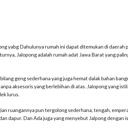
ng yabg Dahulunya rumah ini dapat ditemukan di daerah 
tekturnya, Jalopong adalah rumah adat Jawa Barat yang pali
rbilang geng sederhana yang juga hemat dalak bahan ban
anpa aksesoris yang berlebihan di atas.
Jalopong yang isti
lek lurus.
ian ruangannya pun tergolong sederhana, tengah, emper
 dan dapur.
Dan Ada juga yang menyebut Jalpong dengan is