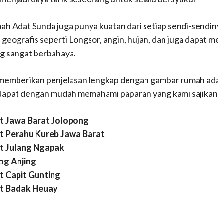
umah Adat Sunda juga punya kuatan dari setiap sendi-sendi
geografis seperti Longsor, angin, hujan, dan juga dapat 
g sangat berbahaya.
 memberikan penjelasan lengkap dengan gambar rumah ada
dapat dengan mudah memahami paparan yang kami sajikan
 Jawa Barat Jolopong
 Perahu Kureb Jawa Barat
t Julang Ngapak
og Anjing
 Capit Gunting
t Badak Heuay