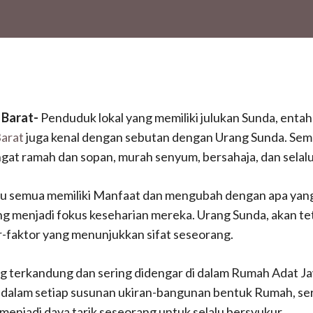
 Barat-
Penduduk lokal yang memiliki julukan Sunda, enta
arat
juga kenal dengan sebutan dengan Urang Sunda.
Sem
gat ramah dan sopan, murah senyum, bersahaja, dan selalu
 itu semua memiliki Manfaat dan mengubah dengan apa yan
ang menjadi fokus keseharian mereka.
Urang Sunda, akan te
r-faktor yang menunjukkan sifat seseorang.
g terkandung dan sering didengar di dalam Rumah Adat Ja
dalam setiap susunan ukiran-bangunan bentuk Rumah, s
enjadi daya tarik seseorang untuk selalu bersyukur