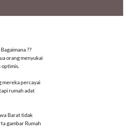
h Bagaimana ??
ua orang menyukai
 optimis.
g mereka percayai
tapi rumah adat
wa Barat tidak
erta gambar Rumah