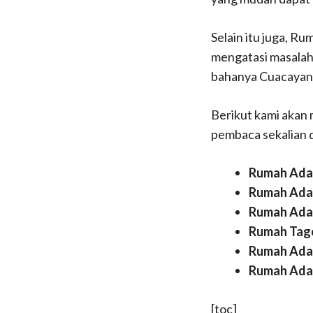
Selain itu juga, R
mengatasi masalah 
bahanya Cuacayan
Berikut kami akan
pembaca sekalian 
Rumah Adat
Rumah Adat
Rumah Ada
Rumah Tag
Rumah Adat
Rumah Ada
[toc]