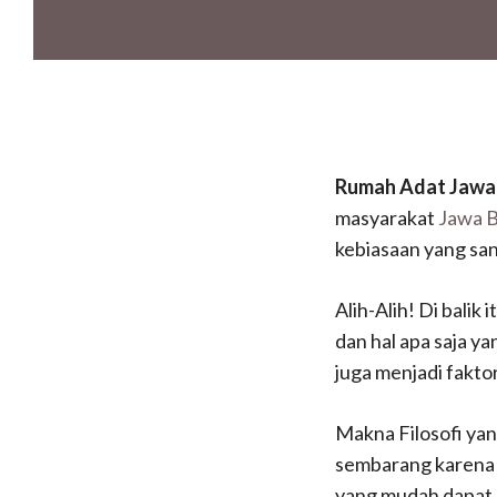
Rumah Adat Jawa
masyarakat
Jawa B
kebiasaan yang san
Alih-Alih!
Di balik
dan hal apa saja y
juga menjadi fakto
Makna Filosofi yan
sembarang karena 
yang mudah dapat m