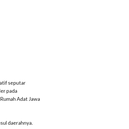
atif seputar
ler pada
r Rumah Adat Jawa
usul daerahnya.