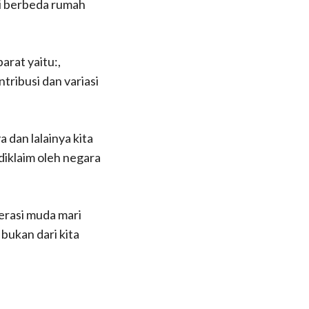
i berbeda rumah
arat yaitu:,
tribusi dan variasi
 dan lalainya kita
diklaim oleh negara
erasi muda mari
 bukan dari kita