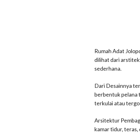
Rumah Adat Jolopo
dilihat dari arsti
sederhana.
Dari Desainnya te
berbentuk pelana t
terkulai atau tergo
Arsitektur Pembag
kamar tidur, teras,