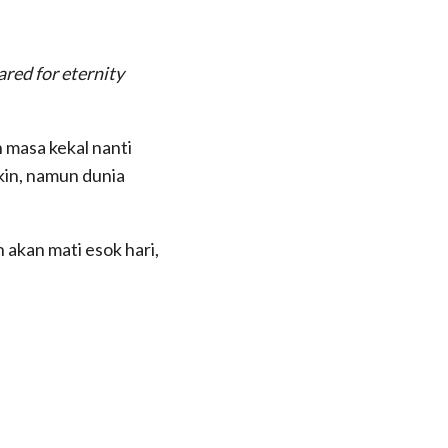
ared for eternity
 masa kekal nanti
kin, namun dunia
 akan mati esok hari,