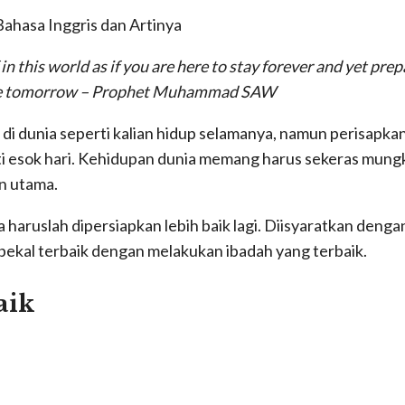
 Bahasa Inggris dan Artinya
n this world as if you are here to stay forever and yet prep
o die tomorrow – Prophet Muhammad SAW
di dunia seperti kalian hidup selamanya, namun perisapkan
i esok hari. Kehidupan dunia memang harus sekeras mung
n utama.
 haruslah dipersiapkan lebih baik lagi. Diisyaratkan dengan
 bekal terbaik dengan melakukan ibadah yang terbaik.
aik