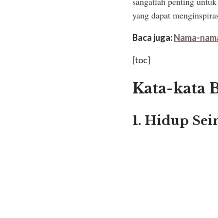
sangatlah penting untu
yang dapat menginspiras
Baca juga:
Nama-nama 
[toc]
Kata-kata 
1. Hidup Se