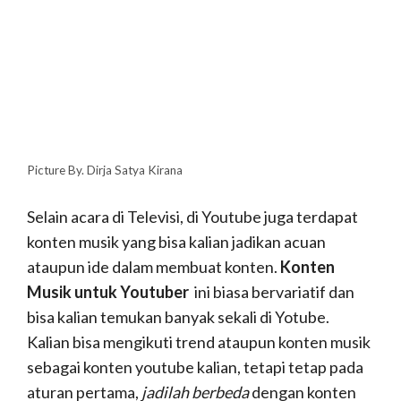
mengembangkan konten youtube kalian dengan
fokus
tutorial make-up.
Saat ini banyak para
wanita dan ibu-ibu yang tertarik dengan youtube
khususnya make-up natural yang sering sekai
di
search
oleh para wanita yang ingin memanjakan
suami ataupun kekasihnya dengan penampilan
yang cantik.
3. Konten Kuliner
https://www.youtube.com/watch?v=TSpStz-jiHk
Suka makan ? suka menjelajahi tempat-tempat
makan ? Sepertinya konten Kuliner ini cocok untuk
kalian jadikan ide dalam menuang kreatifitas