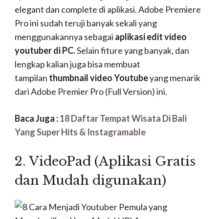
yang Menghasilkan
Uang : Mendaftar
Adsense
https://articlesteller.com/how-to-earn-money-from-youtube-and-
promote-your-blog-or-product/
Setelah siap semuanya kalian juga harus
mendaftarkan akun Adsense di video Youtube
kalian, gunanya apa ? Gunanya agar video kalian
bisa mendapatkan
Adsense.
Cara seperti ini sudah
sering digunakan oleh youtuber-youtuber lainnya
untuk menambahkan penghasilan. Jadi selain
penghasilan
viewers
kalian di video yang kalian