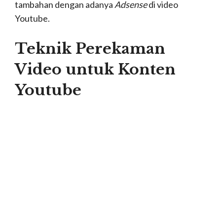
Tentunya kalian perlu menggunakan
tripod.
Apabila kalian tidak memiliki tripod
maka peganglah dan kendalikan kamera
video kalian dengan baik agar hasil
rekamannya tetap stabil.
Jaga durasi setiap video.
Jaga setiap video yang terekam dalam
kondisi
steady
tanpa pergerakan apapun
dari kamera, setidaknya selama 12 detik,
hal ini bertujuan untuk pergerakan kamera,
berikan awalan serta akhiran dalam
kondisi
steady
.
Baca Juga :
14 Daftar Tempat Wisata di
Banyuwangi yang Mempesona