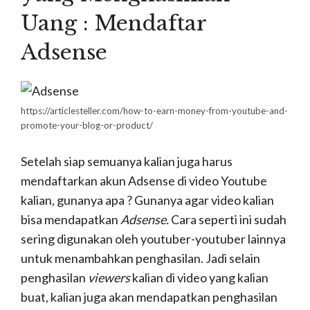
melakukan perekaman untuk
konten
Youtube.
Karna video yang rapi menjadi nilai plus
tersendiri. Penonton kalian di Youtube tidak akan
menyukai sajian video yang terus bergerak tanpa
henti, selain tampilan yang tidak fokus, tentunya
hal ini juga buat pusing. Hal yang harus kalian
perhatikan saat melakukan perekaman video jika
tidak menggunakan tripod, sebagai berikut;
Aturlah pengaturan kamera pada setiap
perpindahan lokasi ataupun pada saat
pergantian sumber pencahayaan.
Apabila kalian mengambil gambar di luar
ruangan (
outdoor shooting
),kalian harus
memposisikan matahari di belakang kalian.
Begitu pula sumber pencahayaan lain.