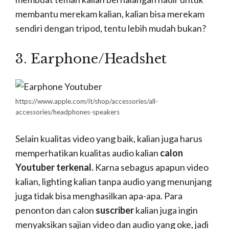
terpenting
para Youtuber
selain kamera ya.
Kenapa bisa dikategorikan penting, karna tanpa
laptop kalian tidak akan bisa menghasilkan video
yang telah diedit dengan rapi, lah kan bisa
menggunakan hp ngeditnya?Memang betul bisa
menggunakan handphone, tapi untuk lebih
optimalnya, kalian tetap harus mengedit video
kalian menggunakan PC kalian masing-masing.
Ada banyak sekali aplikasi edit video yang bisa
kalian gunakan dan dapatkan secara gratis di
Google.
Aplikasi Edit Video
Youtuber di PC untuk