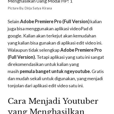
buat, kalian juga akan mendapatkan penghasilan
tambahan dengan adanya
Adsense
di video
Youtube.
Teknik Perekaman
Video untuk Konten
Youtube
https://www.bradford-city-of-film.com/urgent-call-for-crew-
members-to-work-on-short-film-shooting-in-bradford/
Perlu kalian ketahui jikalau ingin
menjadi
Youtuber
yang ternama dan bisa menghasilkan
rupiah, kalian juga memerlukan teknik dalam