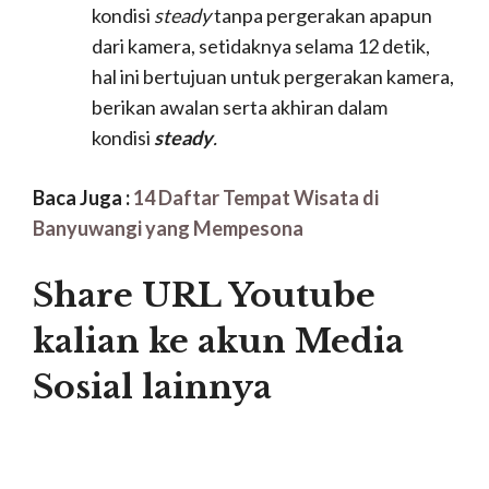
yang sudah dibuat sedemikan rupa. Usaha keras
selalulah membuahkan hasil yang optimal,
percayalah usaha dan kerja keras yang kuat tidak
akan pernah menghianati hasil yang akan kalian
peroleh.
Kata Kunci Terkait
Cara menjadi youtuber pemula
Cara menjadi youtuber yang
menghasilkan uang
Cara menjadi youtuber pemula modal hp
Cara jadi youtuber di hp
Cara menjadi youtuber sukses
Cara mendaftar menjadi youtuber
Cara jadi youtuber pemula 2018