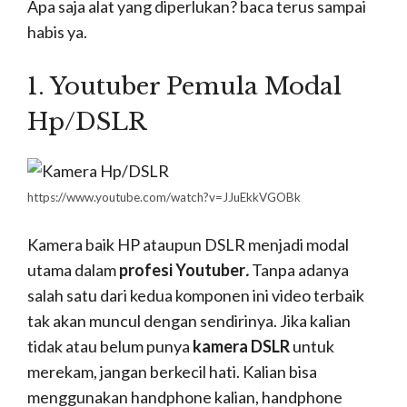
untuk membuat video. Ataupun keadaan
membuat teman kalian berhalangan hadir untuk
membantu merekam kalian, kalian bisa merekam
sendiri dengan tripod, tentu lebih mudah bukan?
3. Earphone/Headshet
https://www.apple.com/it/shop/accessories/all-
accessories/headphones-speakers
Selain kualitas video yang baik, kalian juga harus
memperhatikan kualitas audio kalian
calon
Youtuber terkenal.
Karna sebagus apapun video
kalian, lighting kalian tanpa audio yang menunjang
juga tidak bisa menghasilkan apa-apa. Para