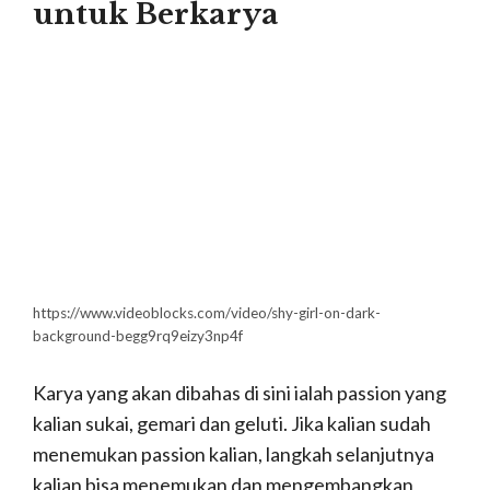
untuk Berkarya
https://www.videoblocks.com/video/shy-girl-on-dark-
background-begg9rq9eizy3np4f
Karya yang akan dibahas di sini ialah passion yang
kalian sukai, gemari dan geluti. Jika kalian sudah
menemukan passion kalian, langkah selanjutnya
kalian bisa menemukan dan mengembangkan
sendiri
Konten Youtube
yang akan kalian bahas
dan kembangkan.
“Aku sudah punya karya? tapi malu, tapi takut
dihujat, takut jelek nanti hasilnya, takut ini takut
itu..” Banyak sekali alasan klise seperti ini yang