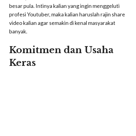
Bola & Sport
9 Tempat Wisata di Magelang Terpopuler
Sepanjang Masa [2019]
Jual Madu Klaceng & Harga Madu Kelulut
Budidaya!
DIRJA SATYA KIRANA