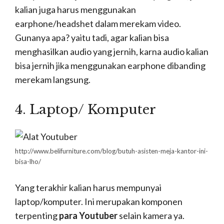
Pemula
Untuk kalian yang bingung dengan
banyaknya
aplikasi edit video menggunakan
PC
di Google. Kalian bisa menggunakan 2
rekomendasi
aplikasi edit video Youtuber
pemula
di bawah ini yang penggunaanya sangat
mudah dan terkenal di kalangan youtuber.
1. Adobe Premiere Pro (Full
Version)
https://larryjordan.com/store/229-adobe-premiere-pro-cc-the-
lumetri-color-panel/