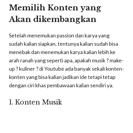
arah ranah yang seperti apa, apakah musik ? make-
up ? kuliner ? di Youtube ada banyak sekali konten-
konten yang bisa kalian jadikan ide tetapi tetap
dengan ciri khas pembawaan kalian sendiri ya.
1. Konten Musik
Picture By. Dirja Satya Kirana
Selain acara di Televisi, di Youtube juga terdapat
konten musik yang bisa kalian jadikan acuan
ataupun ide dalam membuat konten.
Konten
Musik untuk Youtuber
ini biasa bervariatif dan
bisa kalian temukan banyak sekali di Yotube.
Kalian bisa mengikuti trend ataupun konten musik