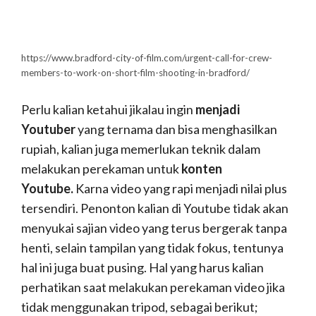
Share URL Youtube
kalian ke akun Media
Sosial lainnya
https://www.wikihow.com/Copy-a-URL-on-the-YouTube-App-on-
iPhone-or-iPad
Tentu kalian harus rajin
share video
Youtube
kalian dengan tak lain bertujuan untuk menambah
viewers kalian. Semakin banyak video yang di
share, maka kesempatan untuk
mendapatkan
viewers dan suscriber
semakin
besar pula. Intinya kalian yang ingin menggeluti