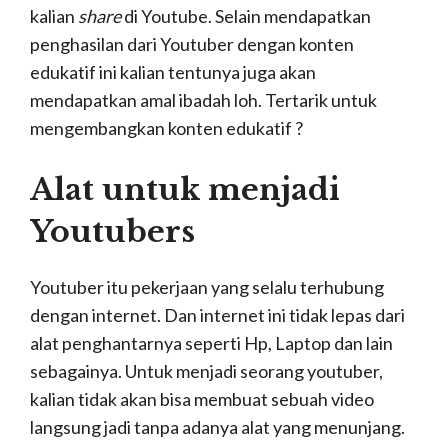
merekam, jangan berkecil hati. Kalian bisa
menggunakan handphone kalian, handphone
dengan merek apapun bisa, asalkan terdapat
fiture kameranya ya.
2. Tripod 1 Meter/ Tripod
Mini
Picture by. Dirja Satya Kirana
Mengapa harus tripod ? Tripod kan mahal ? Nggak
kok . Tripod ini bisa kalian temukan di konter-
konter handphone dengan harga yang bervariatif.
Tentu kalian memerlukan tripod, karna gak
selamanya teman kalian bisa rutin merekam kalian