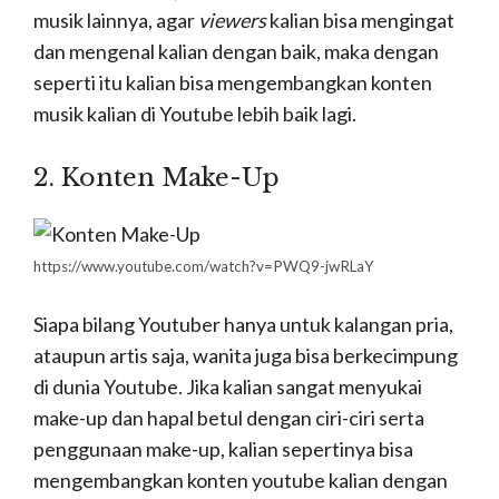
youtuber. Kalian bisa menjelajahi tempat-tempat
dan bahkan bisa menambah penghasilan
dari
rekomendasi kuliner
yang akan kalian share
di Youtube. Konten kuliner ini selalu ramai
peminat dan penonton Youtube loh.
Baca Juga :
Makanan Khas Indonesia Yang Saat
InI Menjadi Incaran Wisatawan Mancanegara
4. Konten Traveling
https://wwwnc.cdc.gov/travel/page/children
Untuk kalian yang suka menghabiskan waktu
dengan jalan-jalan ke luar kota, mengunjungi