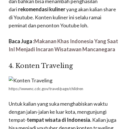
menyajikan konten edukatif di Youtube,
mempromosikan dan mengajarkan ilmu kemudian
kalian
share
di Youtube. Selain mendapatkan
penghasilan dari Youtuber dengan konten
edukatif ini kalian tentunya juga akan
mendapatkan amal ibadah loh. Tertarik untuk
mengembangkan konten edukatif ?
Alat untuk menjadi
Youtubers
Youtuber itu pekerjaan yang selalu terhubung
dengan internet. Dan internet ini tidak lepas dari
alat penghantarnya seperti Hp, Laptop dan lain
sebagainya. Untuk menjadi seorang youtuber,
kalian tidak akan bisa membuat sebuah video