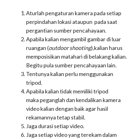
profesi Youtuber, maka kalian haruslah rajin share
video kalian agar semakin di kenal masyarakat
banyak.
Komitmen dan Usaha
Keras
https://www.temukanpengertian.com/2013/09/pengertian-kerja-
keras.html
Mengapa komitmen harus dimasukkan ke
dalam
Pedoman Youtuber Pemula?
Tentu, kalian
calon-calon Youtuber harus memiliki komitmen
tinggi dalam menjalankan Youtube kalian agar ke
depannya kalian tidak menyia-nyiakan channel