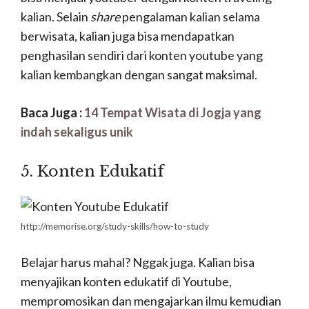
langsung jadi tanpa adanya alat yang menunjang.
Apa saja alat yang diperlukan? baca terus sampai
habis ya.
1. Youtuber Pemula Modal
Hp/DSLR
https://www.youtube.com/watch?v=JJuEkkVGOBk
Kamera baik HP ataupun DSLR menjadi modal
utama dalam
profesi Youtuber
.
Tanpa adanya
salah satu dari kedua komponen ini video terbaik
tak akan muncul dengan sendirinya. Jika kalian
tidak atau belum punya
kamera DSLR
untuk