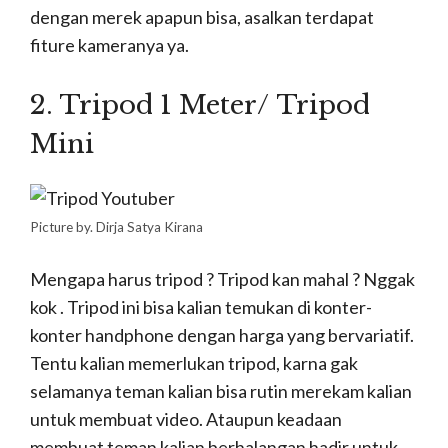
penonton dan calon
suscriber
kalian juga ingin
menyaksikan sajian video dan audio yang oke, jadi
kalian juga harus menggunakan
earphone/headshet dalam merekam video.
Gunanya apa? yaitu tadi, agar kalian bisa
menghasilkan audio yang jernih, karna audio kalian
bisa jernih jika menggunakan earphone dibanding
merekam langsung.
4. Laptop/ Komputer
http://www.belifurniture.com/blog/butuh-asisten-meja-kantor-ini-
bisa-lho/
Yang terakhir kalian harus mempunyai
laptop/komputer. Ini merupakan komponen