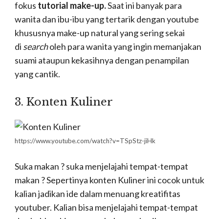
tempat-
tempat wisata di Indonesia.
Kalian juga
bisa menjadi youtuber dengan konten traveling
kalian. Selain
share
pengalaman kalian selama
berwisata, kalian juga bisa mendapatkan
penghasilan sendiri dari konten youtube yang
kalian kembangkan dengan sangat maksimal.
Baca Juga :
14 Tempat Wisata di Jogja yang
indah sekaligus unik
5. Konten Edukatif
http://memorise.org/study-skills/how-to-study
Belajar harus mahal? Nggak juga. Kalian bisa