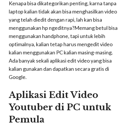
Bagi anak multmedia, pasti tidak asing dengan
aplikasi ini. Si cantik ungu dengan fitur-fitur keren,
elegant dan complete di aplikasi. Adobe Premiere
Pro ini sudah teruji banyak sekali yang
menggunakannya sebagai
aplikasi edit video
youtuber di PC.
Selain fiture yang banyak, dan
lengkap kalian juga bisa membuat
tampilan
thumbnail video Youtube
yang menarik
dari Adobe Premier Pro (Full Version) ini.
Baca Juga :
18 Daftar Tempat Wisata Di Bali
Yang Super Hits & Instagramable
2. VideoPad (Aplikasi Gratis
dan Mudah digunakan)