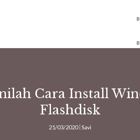
B
B
ilah Cara Install Wi
Flashdisk
21/03/2020
Savi