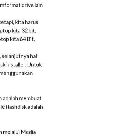
emformat drive lain
etapi, kita harus
ptop kita 32 bit,
top kita 64 Bit,
, selanjutnya hal
k installer. Untuk
sa menggunakan
an adalah membuat
e flashdisk adalah
uh melalui Media