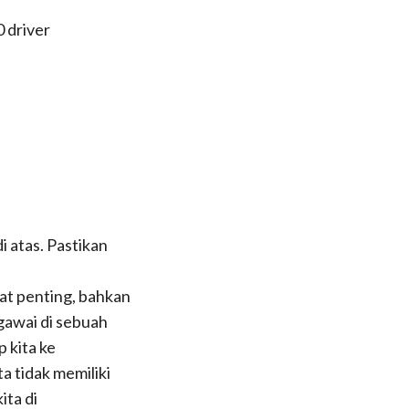
 driver
i atas. Pastikan
gat penting, bahkan
egawai di sebuah
 kita ke
ta tidak memiliki
ita di