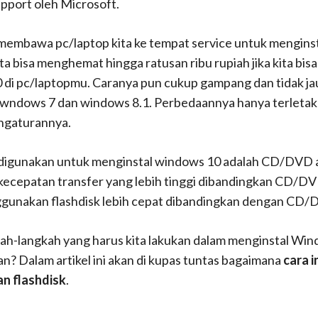
upport oleh Microsoft.
 membawa pc/laptop kita ke tempat service untuk mengins
ita bisa menghemat hingga ratusan ribu rupiah jika kita bis
 di pc/laptopmu. Caranya pun cukup gampang dan tidak ja
 wndows 7 dan windows 8.1. Perbedaannya hanya terletak
engaturannya.
digunakan untuk menginstal windows 10 adalah CD/DVD a
 kecepatan transfer yang lebih tinggi dibandingkan CD/D
gunakan flashdisk lebih cepat dibandingkan dengan CD/
gkah-langkah yang harus kita lakukan dalam menginstal Win
an? Dalam artikel ini akan di kupas tuntas bagaimana
cara i
n flashdisk
.