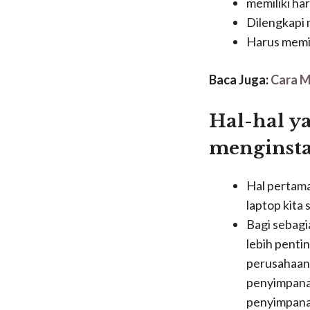
memiliki ha
Dilengkapi
Harus memil
Baca Juga:
Cara M
Hal-hal y
menginsta
Hal pertama 
laptop kita
Bagi sebagi
lebih pentin
perusahaan.
penyimpanan 
penyimpanan