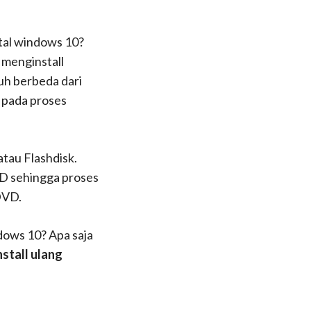
tal windows 10?
a menginstall
uh berbeda dari
 pada proses
tau Flashdisk.
VD sehingga proses
DVD.
dows 10? Apa saja
nstall ulang