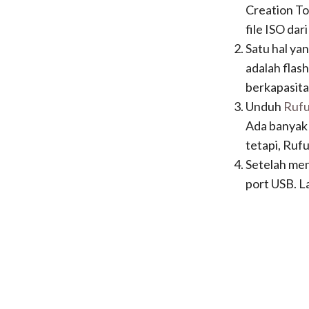
Creation To
file ISO da
Satu hal ya
adalah flas
berkapasita
Unduh
Ruf
Ada banyak 
tetapi, Rufu
Setelah men
port USB. La