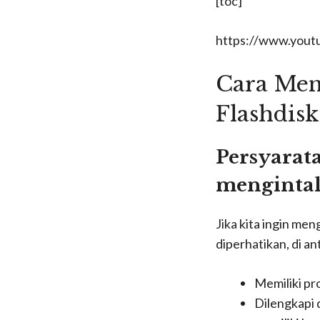
[toc]
https://www.you
Cara Men
Flashdisk
Persyarat
menginta
Jika kita ingin me
diperhatikan, di an
Memiliki pr
Dilengkapi