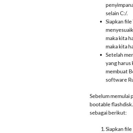
penyimpanan
selain C:/.
Siapkan file
menyesuaikan
maka kita ha
maka kita h
Setelah meny
yang harus 
membuat Boo
software R
Sebelum memulai p
bootable flashdisk
sebagai berikut:
Siapkan file