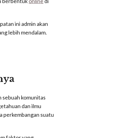
an berbentuk
online
di
patan ini admin akan
ng lebih mendalam.
nya
n sebuah komunitas
getahuan dan ilmu
ada perkembangan suatu
am faktor yang