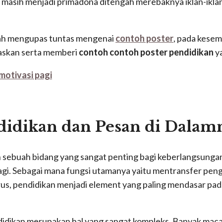
 masih menjadi primadona ditengah merebaknya iklan-ikl
ah mengupas tuntas mengenai
contoh poster
, pada kesem
askan serta memberi
contoh contoh poster pendidikan
ya
motivasi pagi
didikan dan Pesan di Dalam
 sebuah bidang yang sangat penting bagi keberlangsunga
lagi. Sebagai mana fungsi utamanya yaitu mentransfer pen
us, pendidikan menjadi element yang paling mendasar p
idikan merupakan hal yang sangat kompleks. Banyak mac