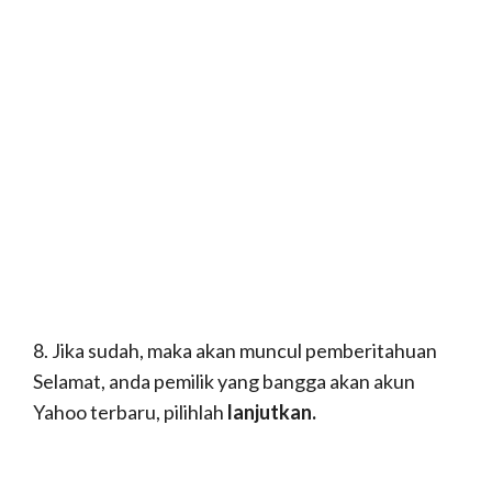
tersedia, selanjutnya berilah tanda ceklis , dan klik
next.
5.Berikutnya kalian tuliskan nama depan dan nama
kalian di
create accouny,
dan pilihlah next.