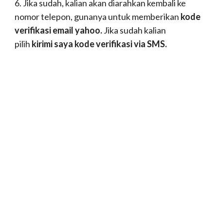
6. Jika sudah, kalian akan diarahkan kembali ke
nomor telepon, gunanya untuk memberikan
kode
verifikasi email yahoo.
Jika sudah kalian
pilih
kirimi saya kode verifikasi via SMS.
7. Kalian masukkan kode verifikasi dari SMS ke
yahoo tadi.
8. Jika sudah, maka akan muncul pemberitahuan
Selamat, anda pemilik yang bangga akan akun
Yahoo terbaru, pilihlah
lanjutkan.