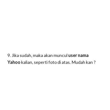
7. Selanjutnya, kalian ketik kode yang tertera
di
enter the characters you see,
dan pilih next
lagi.