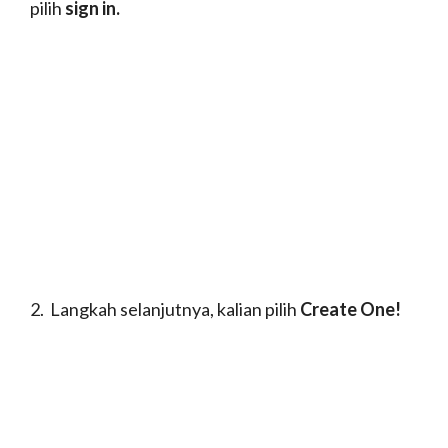
Demikianlah tutorial cara membuat
email di Gmail, Yahoo Mail, dan
Hotmail. Mudah-mudahan kalian
bisa mengaplikasikannya ya, dengan
mudah dan cepat.
Wawasan
13 Tempat Wisata di Surabaya Paling Hits
Serta Tarif Masuknya