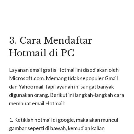
10. Tampilan terakhir ketika email kalian sudah
sukses dibuat seperti ini loh.